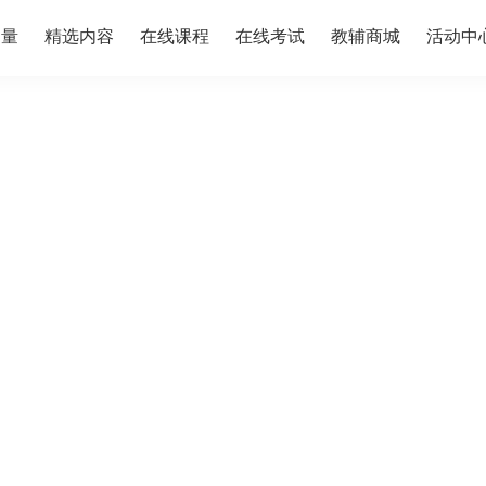
力量
精选内容
在线课程
在线考试
教辅商城
活动中