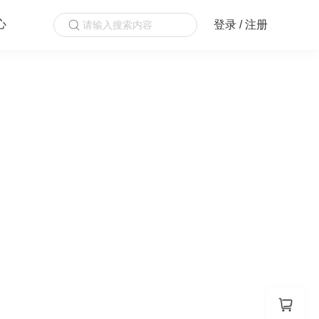
心
登录 / 注册