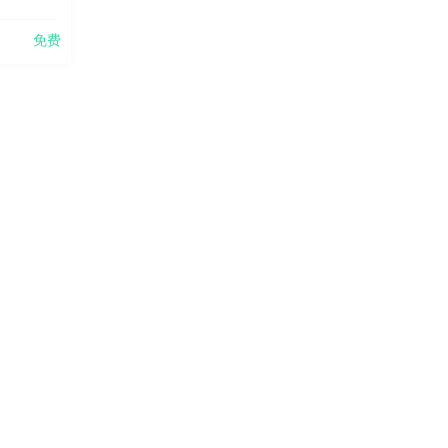
免费
提升
会员专区
免费专区