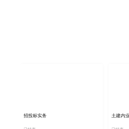
招投标实务
土建内