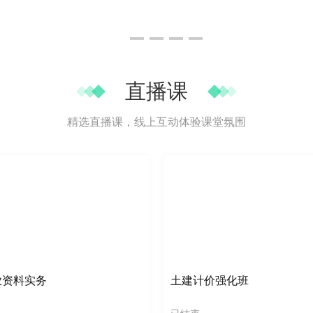
直播课
精选直播课，线上互动体验课堂氛围
业资料实务
土建计价强化班